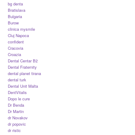
bg denta
Bratislava
Bulgaria
Burow
clinica mysmile
Cluj Napoca
confident
Cracovia
Croazia
Dental Centar B2
Dental Fraternity
dental planet tirana
dental turk
Dental Unit Malta
DentVitalis
Dopo le cure
Dr Benda
Dr Martin
dr Novakov
dr popovic
dr ristic