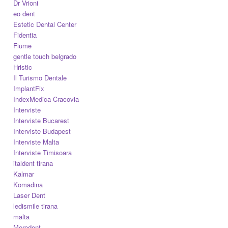
Dr Vrioni
eo dent
Estetic Dental Center
Fidentia
Fiume
gentle touch belgrado
Hristic
Il Turismo Dentale
ImplantFix
IndexMedica Cracovia
Interviste
Interviste Bucarest
Interviste Budapest
Interviste Malta
Interviste Timisoara
italdent tirana
Kalmar
Komadina
Laser Dent
ledismile tirana
malta
Merodent