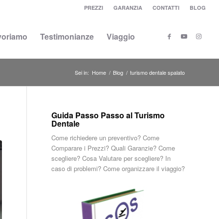
PREZZI
GARANZIA
CONTATTI
BLOG
voriamo
Testimonianze
Viaggio
Sei in:
Home
/
Blog
/
turismo dentale spalato
Guida Passo Passo al Turismo
Dentale
Come richiedere un preventivo? Come
Comparare i Prezzi? Quali Garanzie? Come
scegliere? Cosa Valutare per scegliere? In
caso di problemi? Come organizzare il viaggio?