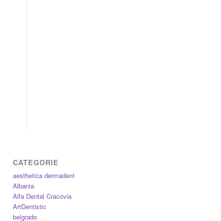
CATEGORIE
aesthetica dermadent
Albania
Alfa Dental Cracovia
ArtDentistic
belgrado