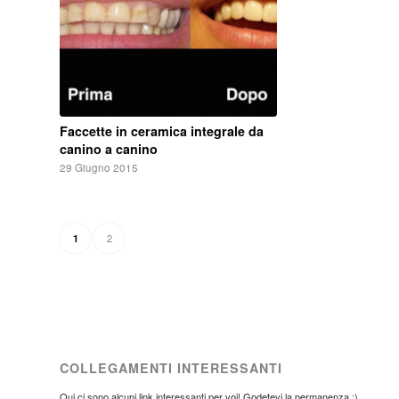
Faccette in ceramica integrale da
canino a canino
29 Giugno 2015
2
1
COLLEGAMENTI INTERESSANTI
Qui ci sono alcuni link interessanti per voi! Godetevi la permanenza :)