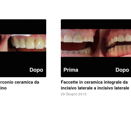
5
irconio ceramica da
Faccette in ceramica integrale da
nino
incisivo laterale a incisivo laterale
5
29 Giugno 2015