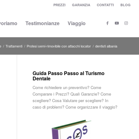
PREZZI
GARANZIA
CONTATTI
BLOG
voriamo
Testimonianze
Viaggio
e
/
Trattamenti
/
Protesi semi-rimovibile con attacchi locator
/
dentisti albania
Guida Passo Passo al Turismo
Dentale
Come richiedere un preventivo? Come
Comparare i Prezzi? Quali Garanzie? Come
scegliere? Cosa Valutare per scegliere? In
caso di problemi? Come organizzare il viaggio?