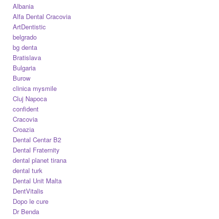
Albania
Alfa Dental Cracovia
ArtDentistic
belgrado
bg denta
Bratislava
Bulgaria
Burow
clinica mysmile
Cluj Napoca
confident
Cracovia
Croazia
Dental Centar B2
Dental Fraternity
dental planet tirana
dental turk
Dental Unit Malta
DentVitalis
Dopo le cure
Dr Benda