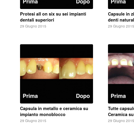
Protesi all on six su sei impianti
Capsule in z
dentali superiori
denti natural
29 Giugno 2015
29 Giugno 201
Capsula in metallo e ceramica su
Tutte capsul
impianto monoblocco
Ceramica su 
29 Giugno 2015
29 Giugno 201