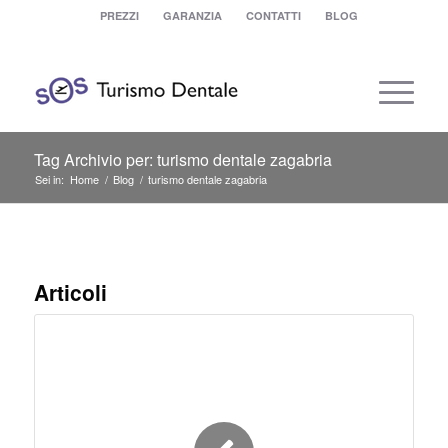
PREZZI
GARANZIA
CONTATTI
BLOG
Tag Archivio per: turismo dentale zagabria
Sei in:
Home
/
Blog
/
turismo dentale zagabria
Articoli