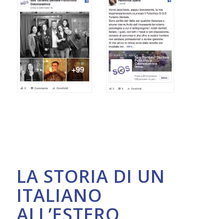
MI PRENOTO
Prendiamo in carico solamente richieste di
pazienti che hanno urgenza di curarsi,
qualora fossi intenzionato a curarti non
prima di 90 giorni la tua richiesta potrebbe
essere ignorata o non presa in carico.
Il Team di Sos Turismo Dentale
LA STORIA DI UN
ITALIANO
ALL’ESTERO