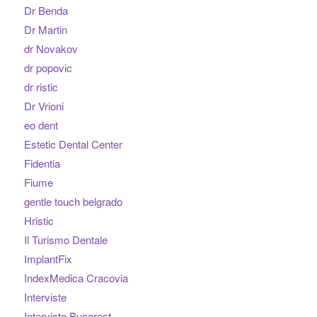
Dr Benda
Dr Martin
dr Novakov
dr popovic
dr ristic
Dr Vrioni
eo dent
Estetic Dental Center
Fidentia
Fiume
gentle touch belgrado
Hristic
Il Turismo Dentale
ImplantFix
IndexMedica Cracovia
Interviste
Interviste Bucarest