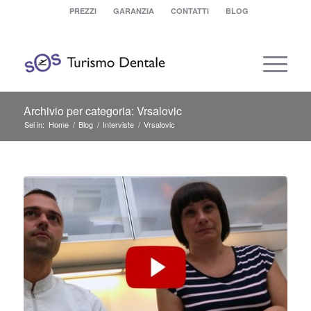
PREZZI
GARANZIA
CONTATTI
BLOG
Archivio per categoria: Vrsalovic
Sei in:
Home
/
Blog
/
Interviste
/
Vrsalovic