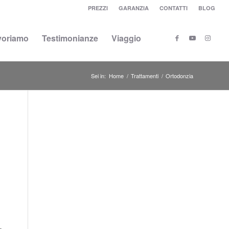
PREZZI
GARANZIA
CONTATTI
BLOG
voriamo
Testimonianze
Viaggio
Sei in:
Home
/
Trattamenti
/
Ortodonzia