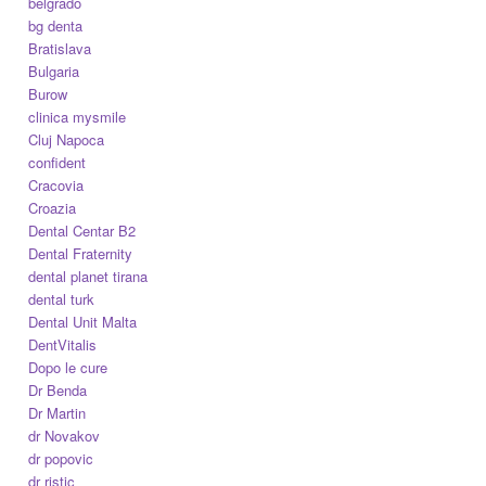
belgrado
bg denta
Bratislava
Bulgaria
Burow
clinica mysmile
Cluj Napoca
confident
Cracovia
Croazia
Dental Centar B2
Dental Fraternity
dental planet tirana
dental turk
Dental Unit Malta
DentVitalis
Dopo le cure
Dr Benda
Dr Martin
dr Novakov
dr popovic
dr ristic