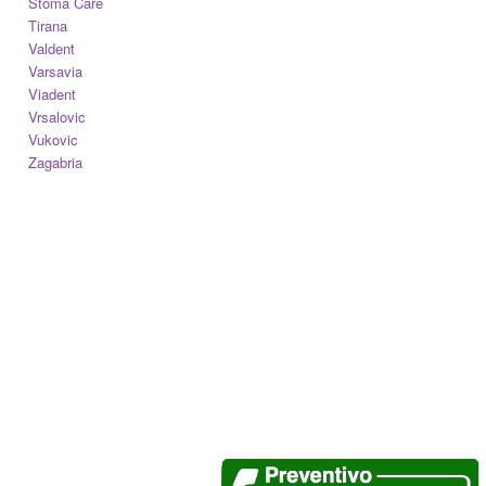
Stoma Care
Tirana
Valdent
Varsavia
Viadent
Vrsalovic
Vukovic
Zagabria