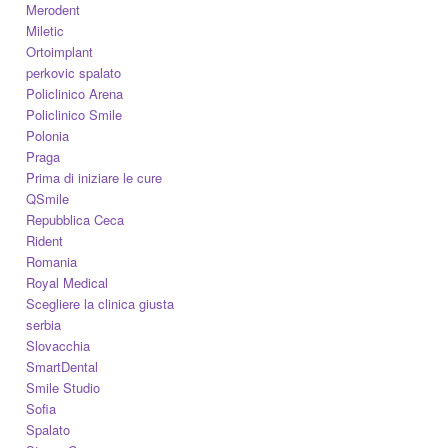
Merodent
Miletic
Ortoimplant
perkovic spalato
Policlinico Arena
Policlinico Smile
Polonia
Praga
Prima di iniziare le cure
QSmile
Repubblica Ceca
Rident
Romania
Royal Medical
Scegliere la clinica giusta
serbia
Slovacchia
SmartDental
Smile Studio
Sofia
Spalato