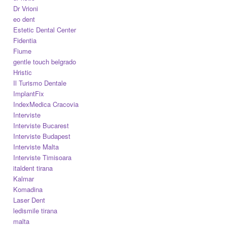
Dr Vrioni
eo dent
Estetic Dental Center
Fidentia
Fiume
gentle touch belgrado
Hristic
Il Turismo Dentale
ImplantFix
IndexMedica Cracovia
Interviste
Interviste Bucarest
Interviste Budapest
Interviste Malta
Interviste Timisoara
italdent tirana
Kalmar
Komadina
Laser Dent
ledismile tirana
malta