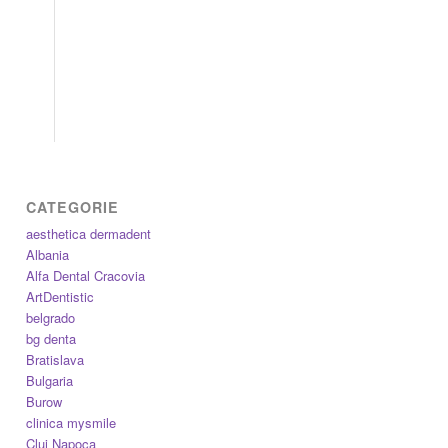
CATEGORIE
aesthetica dermadent
Albania
Alfa Dental Cracovia
ArtDentistic
belgrado
bg denta
Bratislava
Bulgaria
Burow
clinica mysmile
Cluj Napoca