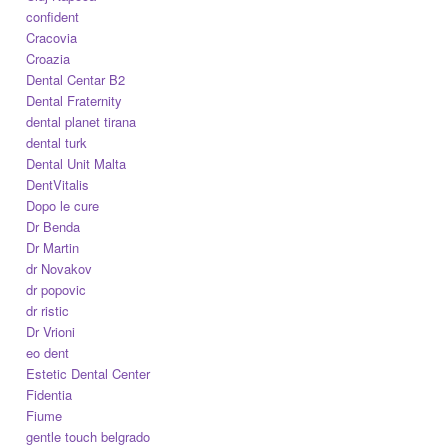
confident
Cracovia
Croazia
Dental Centar B2
Dental Fraternity
dental planet tirana
dental turk
Dental Unit Malta
DentVitalis
Dopo le cure
Dr Benda
Dr Martin
dr Novakov
dr popovic
dr ristic
Dr Vrioni
eo dent
Estetic Dental Center
Fidentia
Fiume
gentle touch belgrado