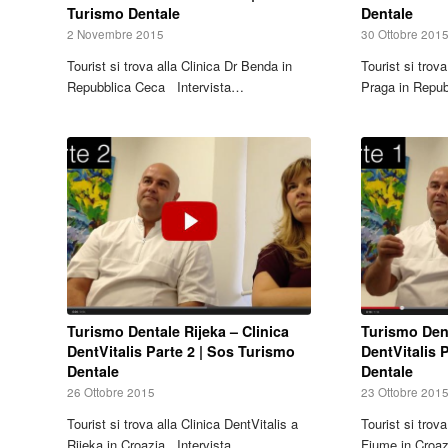
Turismo Dentale
Dentale
2 Novembre 2015
30 Ottobre 201
Tourist si trova alla Clinica Dr Benda in
Tourist si trov
Repubblica Ceca Intervista…
Praga in Repu
Turismo Dentale Rijeka – Clinica
Turismo Dent
DentVitalis Parte 2 | Sos Turismo
DentVitalis 
Dentale
Dentale
26 Ottobre 2015
23 Ottobre 201
Tourist si trova alla Clinica DentVitalis a
Tourist si trova
Rijeka in Croazia Intervista…
Fiume in Croa