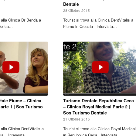
Dentale
5
28 Ottobre 2015
a alla Clinica Dr Benda a
Tourist si trova alla Clinica DentVitalis a
bblica…
Fiume in Croazia Intervista…
ale Fiume – Clinica
Turismo Dentale Repubblica Ceca
Parte 1 | Sos Turismo
– Clinica Royal Medical Parte 2 |
Sos Turismo Dentale
5
21 Ottobre 2015
 alla Clinica DentVitalis a
Tourist si trova alla Clinica Royal Medical
zia. Intervista…
in Repubblica Ceca Intervista…