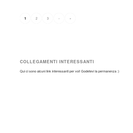
2
3
›
»
1
COLLEGAMENTI INTERESSANTI
Qui ci sono alcuni link interessanti per voi! Godetevi la permanenza :)