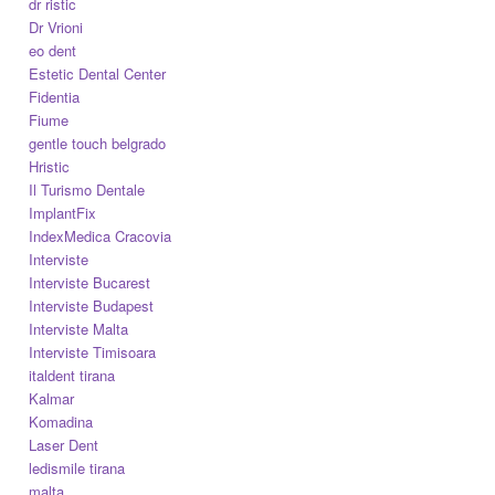
dr ristic
Dr Vrioni
eo dent
Estetic Dental Center
Fidentia
Fiume
gentle touch belgrado
Hristic
Il Turismo Dentale
ImplantFix
IndexMedica Cracovia
Interviste
Interviste Bucarest
Interviste Budapest
Interviste Malta
Interviste Timisoara
italdent tirana
Kalmar
Komadina
Laser Dent
ledismile tirana
malta