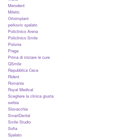
Merodent
Miletic
Ortoimplant
perkovic spalato
Policlinico Arena
Policlinico Smile
Polonia
Praga
Prima di iniziare le cure
QSmile
Repubblica Ceca
Rident
Romania
Royal Medical
Scegliere la clinica giusta
serbia
Slovacchia
SmartDental
Smile Studio
Sofia
Spalato