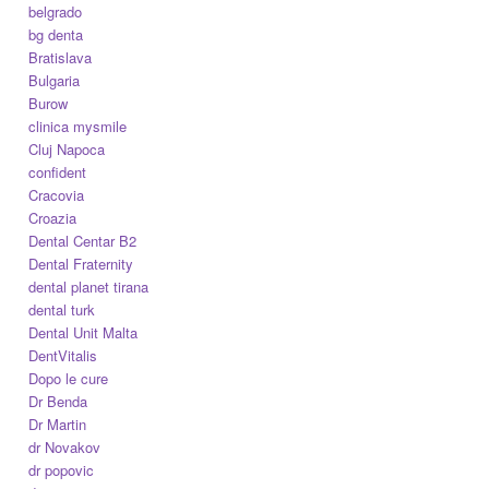
belgrado
bg denta
Bratislava
Bulgaria
Burow
clinica mysmile
Cluj Napoca
confident
Cracovia
Croazia
Dental Centar B2
Dental Fraternity
dental planet tirana
dental turk
Dental Unit Malta
DentVitalis
Dopo le cure
Dr Benda
Dr Martin
dr Novakov
dr popovic