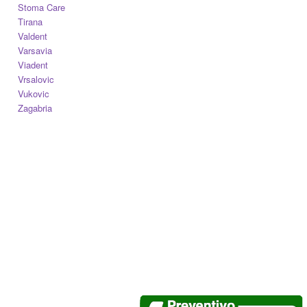
Stoma Care
Tirana
Valdent
Varsavia
Viadent
Vrsalovic
Vukovic
Zagabria