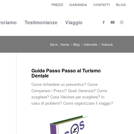
PREZZI
GARANZIA
CONTATTI
BLOG
voriamo
Testimonianze
Viaggio
Sei in:
Home
/
Blog
/
Interviste
/
Vukovic
Guida Passo Passo al Turismo
Dentale
Come richiedere un preventivo? Come
Comparare i Prezzi? Quali Garanzie? Come
scegliere? Cosa Valutare per scegliere? In
caso di problemi? Come organizzare il viaggio?