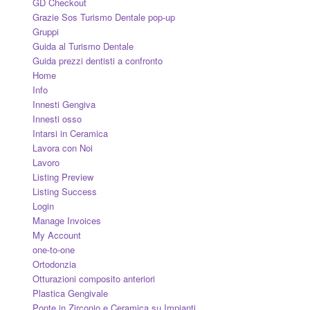
GD Checkout
Grazie Sos Turismo Dentale pop-up
Gruppi
Guida al Turismo Dentale
Guida prezzi dentisti a confronto
Home
Info
Innesti Gengiva
Innesti osso
Intarsi in Ceramica
Lavora con Noi
Lavoro
Listing Preview
Listing Success
Login
Manage Invoices
My Account
one-to-one
Ortodonzia
Otturazioni composito anteriori
Plastica Gengivale
Ponte in Zirconio e Ceramica su Impianti