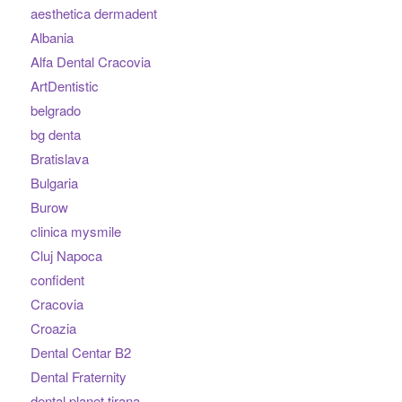
aesthetica dermadent
Albania
Alfa Dental Cracovia
ArtDentistic
belgrado
bg denta
Bratislava
Bulgaria
Burow
clinica mysmile
Cluj Napoca
confident
Cracovia
Croazia
Dental Centar B2
Dental Fraternity
dental planet tirana