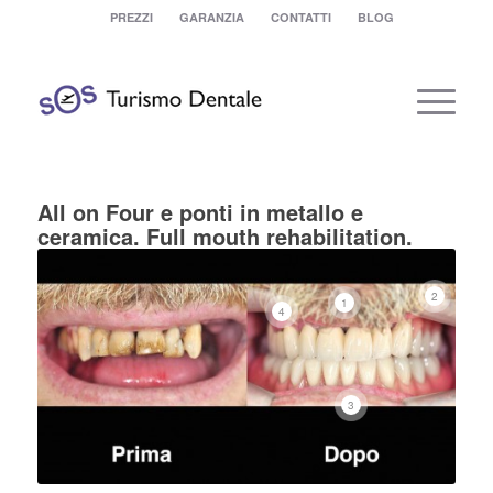
PREZZI
GARANZIA
CONTATTI
BLOG
All on Four e ponti in metallo e
ceramica. Full mouth rehabilitation.
2
1
4
3