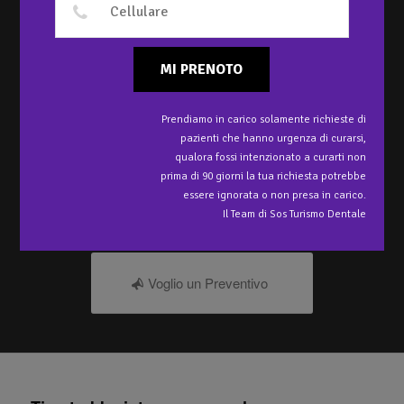
SAPERE
ESATTAMENTE
QUANTI GIORNI
MI PRENOTO
BISOGNA STARE
Prendiamo in carico solamente richieste di
ALL’ESTERO PER
pazienti che hanno urgenza di curarsi,
qualora fossi intenzionato a curarti non
CURARSI?
prima di 90 giorni la tua richiesta potrebbe
essere ignorata o non presa in carico.
Autore
Clinica Vukovic, Spalato, Croazia
Il Team di Sos Turismo Dentale
Ecco cosa bisogna prima di partire per evitare problemi all’estero.
Voglio un Preventivo