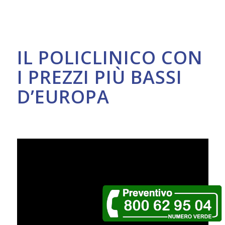
IL POLICLINICO CON
I PREZZI PIÙ BASSI
D’EUROPA