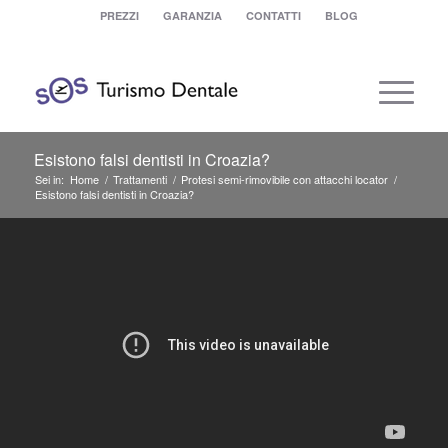
PREZZI
GARANZIA
CONTATTI
BLOG
Esistono falsi dentisti in Croazia?
Sei in:
Home
/
Trattamenti
/
Protesi semi-rimovibile con attacchi locator
/
Esistono falsi dentisti in Croazia?