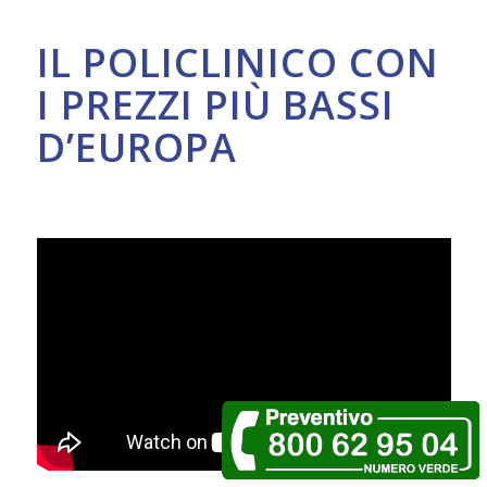
IL POLICLINICO CON
I PREZZI PIÙ BASSI
D’EUROPA