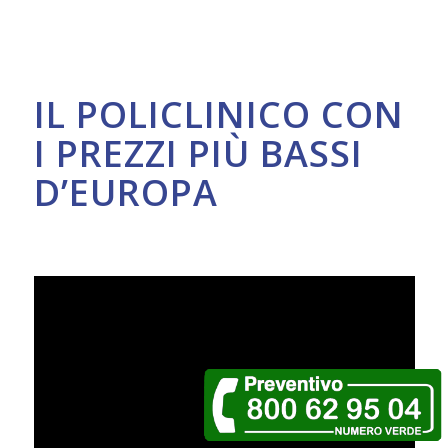
IL POLICLINICO CON
I PREZZI PIÙ BASSI
D’EUROPA