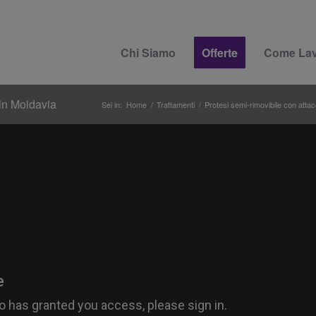
Chi Siamo
Offerte
Come La
in Moldavia
Sei in:
Home
/
Trattamenti
/
Protesi semi-rimovibile con attac