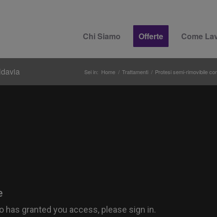
Chi Siamo
Offerte
Come La
ldavia
Sei in:
Home
/
Trattamenti
/
Protesi semi-rimovibile con