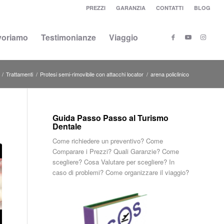
PREZZI
GARANZIA
CONTATTI
BLOG
voriamo
Testimonianze
Viaggio
/
Trattamenti
/
Protesi semi-rimovibile con attacchi locator
/
arena policlinico
Guida Passo Passo al Turismo
Dentale
Come richiedere un preventivo? Come
Comparare i Prezzi? Quali Garanzie? Come
scegliere? Cosa Valutare per scegliere? In
caso di problemi? Come organizzare il viaggio?