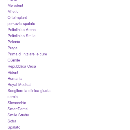
Merodent
Miletic
Ortoimplant
perkovic spalato
Policlinico Arena
Policlinico Smile
Polonia
Praga
Prima di iniziare le cure
QSmile
Repubblica Ceca
Rident
Romania
Royal Medical
Scegliere la clinica giusta
serbia
Slovacchia
SmartDental
Smile Studio
Sofia
Spalato