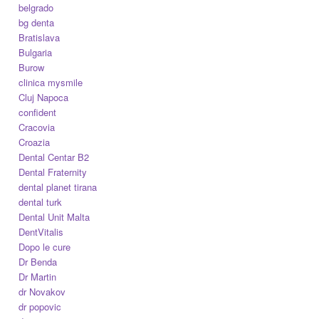
belgrado
bg denta
Bratislava
Bulgaria
Burow
clinica mysmile
Cluj Napoca
confident
Cracovia
Croazia
Dental Centar B2
Dental Fraternity
dental planet tirana
dental turk
Dental Unit Malta
DentVitalis
Dopo le cure
Dr Benda
Dr Martin
dr Novakov
dr popovic