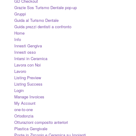
GD Checkout
Grazie Sos Turismo Dentale pop-up
Gruppi
Guida al Turismo Dentale
Guida prezzi dentisti a confronto
Home
Info
Innesti Gengiva
Innesti osso
Intarsi in Ceramica
Lavora con Noi
Lavoro
Listing Preview
Listing Success
Login
Manage Invoices
My Account
one-to-one
Ortodonzia
Otturazioni composito anteriori
Plastica Gengivale
Ponte in Zirconio e Ceramica su Impianti