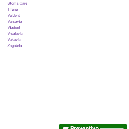
Stoma Care
Tirana
Valdent
Varsavia
Viadent
Vrsalovic
Vukovic
Zagabria