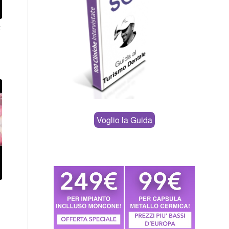
x
Voglio la Guida