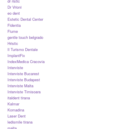
dr ristic
Dr Vrioni
eo dent
Estetic Dental Center
Fidentia
Fiume
gentle touch belgrado
Hristic
Il Turismo Dentale
ImplantFix
IndexMedica Cracovia
Interviste
Interviste Bucarest
Interviste Budapest
Interviste Malta
Interviste Timisoara
italdent tirana
Kalmar
Komadina
Laser Dent
ledismile tirana
malta