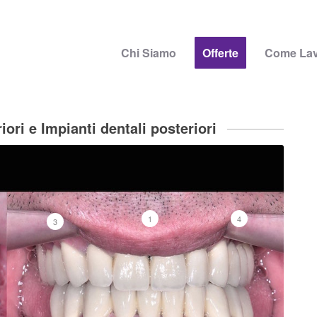
Chi Siamo
Offerte
Come La
ori e Impianti dentali posteriori
1
4
3