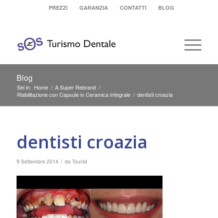
PREZZI
GARANZIA
CONTATTI
BLOG
Blog
Sei in:
Home
/
A Super Rebrand
/
Riabilitazione con Capsule in Ceramica Integrale
/
dentisti croazia
dentisti croazia
/
9 Settembre 2014
da
Tourist