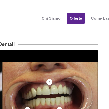
Chi Siamo
Offerte
Come La
Dentali
2