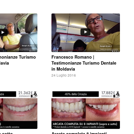
Francesco Romano |
imonianze Turismo
Testimonianze Turismo Dentale
davia
in Moldavia
24 Luglio 2016
e sotto
Arcata completa 8 impianti