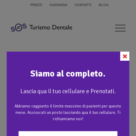
PREZZI
GARANZIA
CONTATTI
BLOG
All on 6 sopra e sotto
Siamo al completo.
1
Lascia qua il tuo cellulare e Prenotati.
Abbiamo raggiunto il limite massimo di pazienti per questo
mese. Assicurati un posto lasciando qua il tuo cellulare. Ti
richiamiamo noi!
1
Protesi fissa su sei impianti dentali sopra e sotto