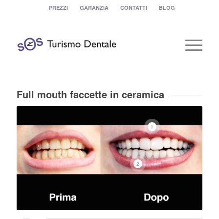
PREZZI
GARANZIA
CONTATTI
BLOG
Full mouth faccette in ceramica
1
2