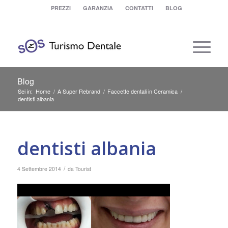
PREZZI
GARANZIA
CONTATTI
BLOG
Blog
Sei in:
Home
/
A Super Rebrand
/
Faccette dentali in Ceramica
/
dentisti albania
dentisti albania
/
4 Settembre 2014
da
Tourist