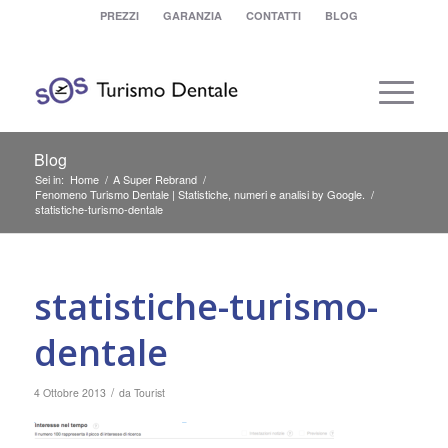
PREZZI
GARANZIA
CONTATTI
BLOG
Blog
Sei in:
Home
/
A Super Rebrand
/
Fenomeno Turismo Dentale | Statistiche, numeri e analisi by Google.
/
statistiche-turismo-dentale
statistiche-turismo-
dentale
/
4 Ottobre 2013
da
Tourist