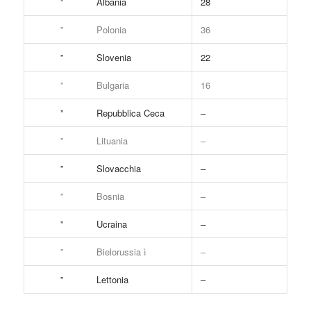
” Albania
28
” Polonia
36
” Slovenia
22
” Bulgaria
16
” Repubblica Ceca
–
” Lituania
–
” Slovacchia
–
” Bosnia
–
” Ucraina
–
” Bielorussia ì
–
” Lettonia
–