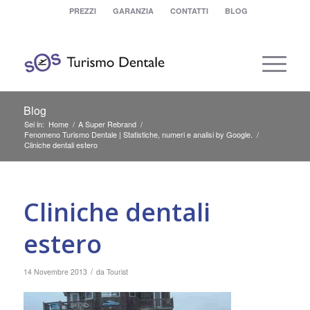
PREZZI
GARANZIA
CONTATTI
BLOG
Blog
Sei in:
Home
/
A Super Rebrand
/
Fenomeno Turismo Dentale | Statistiche, numeri e analisi by Google.
/
Cliniche dentali estero
Cliniche dentali
estero
/
14 Novembre 2013
da
Tourist