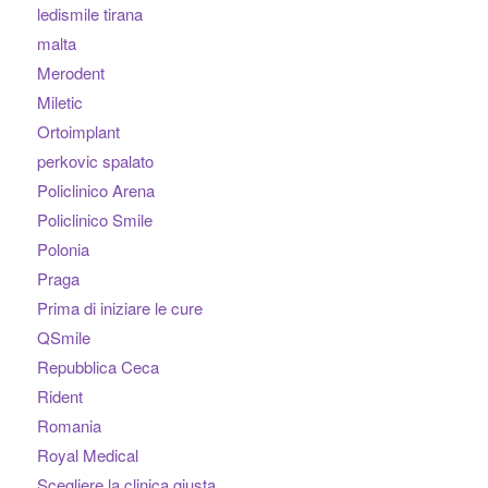
ledismile tirana
malta
Merodent
Miletic
Ortoimplant
perkovic spalato
Policlinico Arena
Policlinico Smile
Polonia
Praga
Prima di iniziare le cure
QSmile
Repubblica Ceca
Rident
Romania
Royal Medical
Scegliere la clinica giusta