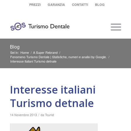
PREZZI
GARANZIA
CONTATTI
BLOG
Blog
Sei in:
Home
/
A Super Rebrand
/
Fenomeno Turismo Dentale | Statistiche, numeri e analisi by Google.
/
Interesse italiani Turismo detnale
Interesse italiani
Turismo detnale
/
14 Novembre 2013
da
Tourist