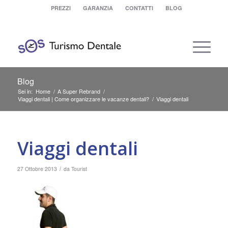
PREZZI
GARANZIA
CONTATTI
BLOG
Blog
Sei in:
Home
/
A Super Rebrand
/
Viaggi dentali | Come organizzare le vacanze dentali?
/
Viaggi dentali
Viaggi dentali
/
27 Ottobre 2013
da
Tourist