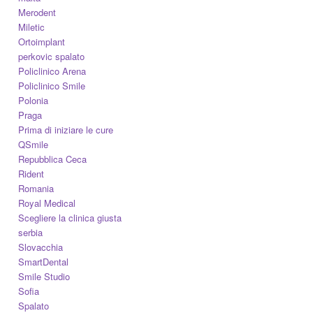
Merodent
Miletic
Ortoimplant
perkovic spalato
Policlinico Arena
Policlinico Smile
Polonia
Praga
Prima di iniziare le cure
QSmile
Repubblica Ceca
Rident
Romania
Royal Medical
Scegliere la clinica giusta
serbia
Slovacchia
SmartDental
Smile Studio
Sofia
Spalato