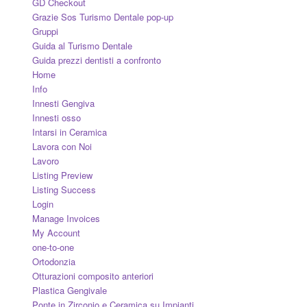
GD Checkout
Grazie Sos Turismo Dentale pop-up
Gruppi
Guida al Turismo Dentale
Guida prezzi dentisti a confronto
Home
Info
Innesti Gengiva
Innesti osso
Intarsi in Ceramica
Lavora con Noi
Lavoro
Listing Preview
Listing Success
Login
Manage Invoices
My Account
one-to-one
Ortodonzia
Otturazioni composito anteriori
Plastica Gengivale
Ponte in Zirconio e Ceramica su Impianti