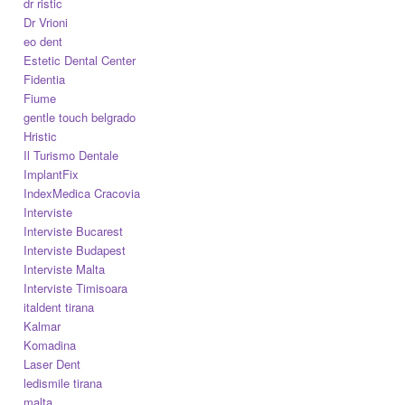
dr ristic
Dr Vrioni
eo dent
Estetic Dental Center
Fidentia
Fiume
gentle touch belgrado
Hristic
Il Turismo Dentale
ImplantFix
IndexMedica Cracovia
Interviste
Interviste Bucarest
Interviste Budapest
Interviste Malta
Interviste Timisoara
italdent tirana
Kalmar
Komadina
Laser Dent
ledismile tirana
malta