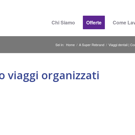
Chi Siamo
Offerte
Come La
Sei in:
Home
/
A Super Rebrand
/
Viaggi dentali | C
 viaggi organizzati