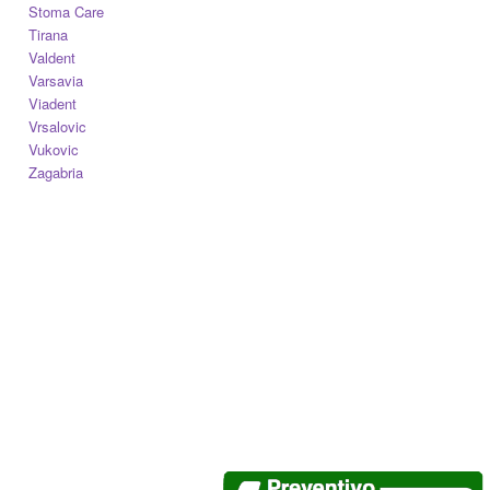
Stoma Care
Tirana
Valdent
Varsavia
Viadent
Vrsalovic
Vukovic
Zagabria