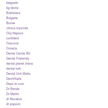
belgrado
bg denta
Bratislava
Bulgaria
Burow
clinica mysmile
Cluj Napoca
confident
Cracovia
Croazia
Dental Centar B2
Dental Fraternity
dental planet tirana
dental turk
Dental Unit Malta
DentVitalis
Dopo le cure
Dr Benda
Dr Martin
dr Novakov
dr popovic