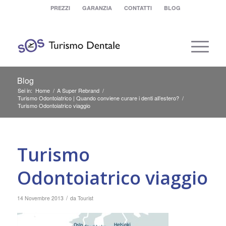
PREZZI
GARANZIA
CONTATTI
BLOG
Blog
Sei in:
Home
/
A Super Rebrand
/
Turismo Odontoiatrico | Quando conviene curare i denti all’estero?
/
Turismo Odontoiatrico viaggio
Turismo
Odontoiatrico viaggio
/
14 Novembre 2013
da
Tourist