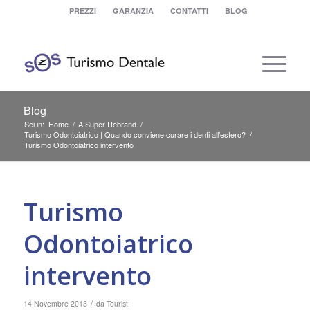
PREZZI
GARANZIA
CONTATTI
BLOG
Blog
Sei in:
Home
/
A Super Rebrand
/
Turismo Odontoiatrico | Quando conviene curare i denti all’estero?
/
Turismo Odontoiatrico intervento
Turismo
Odontoiatrico
intervento
/
14 Novembre 2013
da
Tourist