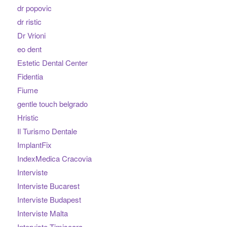
dr popovic
dr ristic
Dr Vrioni
eo dent
Estetic Dental Center
Fidentia
Fiume
gentle touch belgrado
Hristic
Il Turismo Dentale
ImplantFix
IndexMedica Cracovia
Interviste
Interviste Bucarest
Interviste Budapest
Interviste Malta
Interviste Timisoara