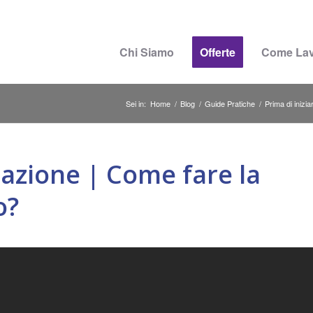
Chi Siamo
Offerte
Come La
Sei in:
Home
/
Blog
/
Guide Pratiche
/
Prima di inizia
azione | Come fare la
o?