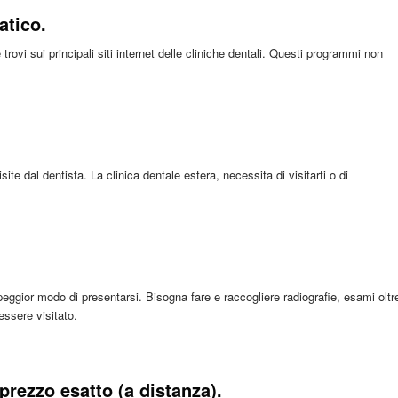
atico.
rovi sui principali siti internet delle cliniche dentali. Questi programmi non
ite dal dentista. La clinica dentale estera, necessita di visitarti o di
eggior modo di presentarsi. Bisogna fare e raccogliere radiografie, esami oltr
essere visitato.
prezzo esatto (a distanza).