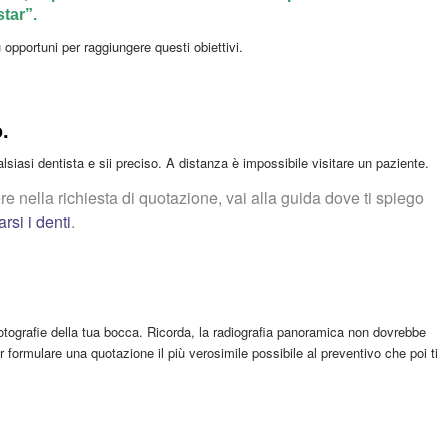
tar”.
iù opportuni per raggiungere questi obiettivi.
.
lsiasi dentista e sii preciso. A distanza è impossibile visitare un paziente.
re nella richiesta di quotazione, vai alla guida dove ti spiego
arsi i denti
.
otografie della tua bocca. Ricorda, la radiografia panoramica non dovrebbe
ormulare una quotazione il più verosimile possibile al preventivo che poi ti