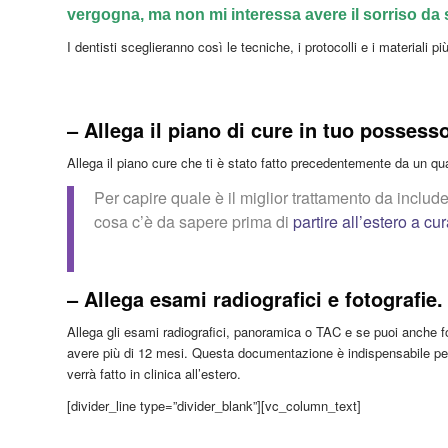
vergogna, ma non mi interessa avere il sorriso da s
I dentisti sceglieranno così le tecniche, i protocolli e i materiali p
– Allega il piano di cure in tuo possesso
Allega il piano cure che ti è stato fatto precedentemente da un qua
Per capire quale è il miglior trattamento da include
cosa c’è da sapere prima di
partire all’estero a cur
– Allega esami radiografici e fotografie.
Allega gli esami radiografici, panoramica o TAC e se puoi anche f
avere più di 12 mesi. Questa documentazione è indispensabile per f
verrà fatto in clinica all’estero.
[divider_line type=”divider_blank”][vc_column_text]