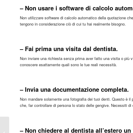
– Non usare i software di calcolo autom
Non utilizzare software di calcolo automatico della quotazione che t
tengono in considerazione ciò di cui tu hai realmente bisogno.
– Fai prima una visita dal dentista.
Non inviare una richiesta senza prima aver fatto una visita o più vis
conoscere esattamente quali sono le tue reali necessità.
– Invia una documentazione completa.
Non mandare solamente una fotografia dei tuoi denti. Questo è il p
che, far controllare di persona lo stato delle gengive. Necessiti di 
Turismo Dentale
– Non chiedere al dentista all’estero un 
consigli | Primo portale