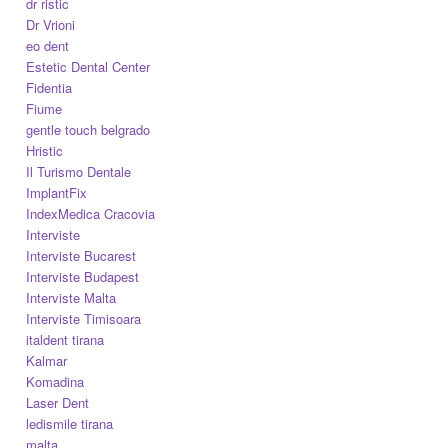
dr ristic
Dr Vrioni
eo dent
Estetic Dental Center
Fidentia
Fiume
gentle touch belgrado
Hristic
Il Turismo Dentale
ImplantFix
IndexMedica Cracovia
Interviste
Interviste Bucarest
Interviste Budapest
Interviste Malta
Interviste Timisoara
italdent tirana
Kalmar
Komadina
Laser Dent
ledismile tirana
malta