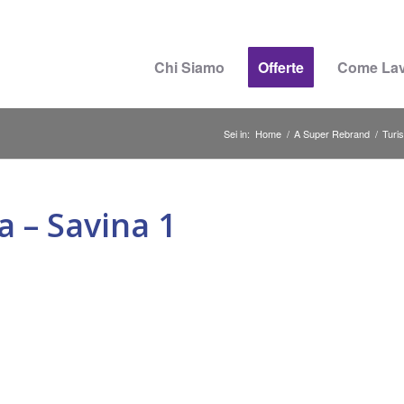
Chi Siamo
Offerte
Come La
Sei in:
Home
/
A Super Rebrand
/
Turi
 – Savina 1