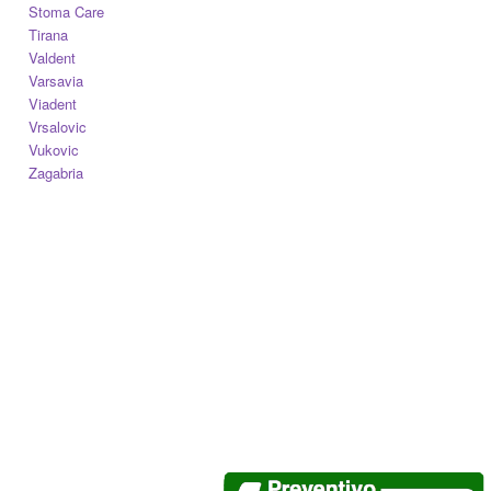
Stoma Care
Tirana
Valdent
Varsavia
Viadent
Vrsalovic
Vukovic
Zagabria