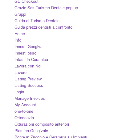
GD Checkout
Grazie Sos Turismo Dentale pop-up
Gruppi
Guida al Turismo Dentale
Guida prezzi dentisti a confronto
Home
Info
Innesti Gengiva
Innesti osso
Intarsi in Ceramica
Lavora con Noi
Lavoro
Listing Preview
Listing Success
Login
Manage Invoices
My Account
one-to-one
Ortodonzia
Otturazioni composito anteriori
Plastica Gengivale
Ponte in Zirconio e Ceramica su Impianti