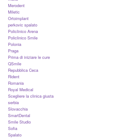
Merodent
Miletic
Ortoimplant
perkovic spalato
Policlinico Arena
Policlinico Smile
Polonia
Praga
Prima di iniziare le cure
QSmile
Repubblica Ceca
Rident
Romania
Royal Medical
Scegliere la clinica giusta
serbia
Slovacchia
SmartDental
Smile Studio
Sofia
Spalato