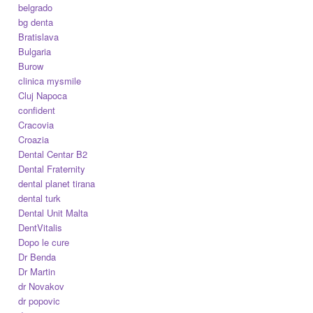
belgrado
bg denta
Bratislava
Bulgaria
Burow
clinica mysmile
Cluj Napoca
confident
Cracovia
Croazia
Dental Centar B2
Dental Fraternity
dental planet tirana
dental turk
Dental Unit Malta
DentVitalis
Dopo le cure
Dr Benda
Dr Martin
dr Novakov
dr popovic