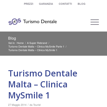
PREZZI
GARANZIA
CONTATTI
BLOG
Blog
Sei in:
Home
/
A Super Rebrand
/
Turismo Dentale Malta – Clinica MySmile Parte 1
/
Turismo Dentale Malta – Clinica MySmile 1
Turismo Dentale
Malta – Clinica
MySmile 1
/
27 Maggio 2014
da
Tourist