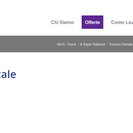
Chi Siamo
Offerte
Come La
Sei in:
Home
/
A Super Rebrand
/
Turismo Dentale c
tale