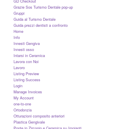
GD Checkout
Grazie Sos Turismo Dentale pop-up
Gruppi
Guida al Turismo Dentale
Guida prezzi dentisti a confronto
Home
Info
Innesti Gengiva
Innesti osso
Intarsi in Ceramica
Lavora con Noi
Lavoro
Listing Preview
Listing Success
Login
Manage Invoices
My Account
one-to-one
Ortodonzia
Otturazioni composito anteriori
Plastica Gengivale
Ponte in Zirconio e Ceramica su Impianti