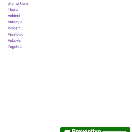
Stoma Care
Tirana
Valdent
Varsavia
Viadent
Vrsalovic
Vukovic
Zagabria