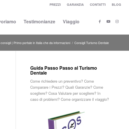
PREZZI
GARANZIA
CONTATTI
BLOG
voriamo
Testimonianze
Viaggio
onsigli | Primo portale in Italia che da informazioni
/
Consigli Turismo Dentale
Guida Passo Passo al Turismo
Dentale
Come richiedere un preventivo? Come
Comparare i Prezzi? Quali Garanzie? Come
scegliere? Cosa Valutare per scegliere? In
caso di problemi? Come organizzare il viaggio?