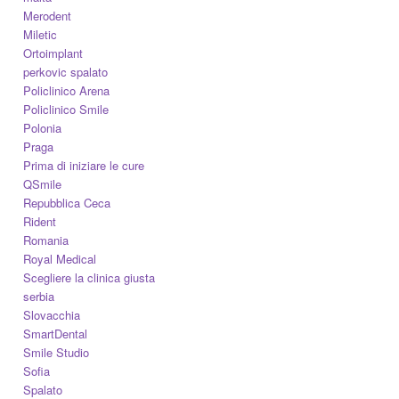
Merodent
Miletic
Ortoimplant
perkovic spalato
Policlinico Arena
Policlinico Smile
Polonia
Praga
Prima di iniziare le cure
QSmile
Repubblica Ceca
Rident
Romania
Royal Medical
Scegliere la clinica giusta
serbia
Slovacchia
SmartDental
Smile Studio
Sofia
Spalato