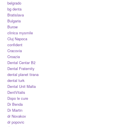
belgrado
bg denta
Bratislava
Bulgaria
Burow
clinica mysmile
Cluj Napoca
confident
Cracovia
Croazia
Dental Centar B2
Dental Fraternity
dental planet tirana
dental turk
Dental Unit Malta
DentVitalis
Dopo le cure
Dr Benda
Dr Martin
dr Novakov
dr popovic