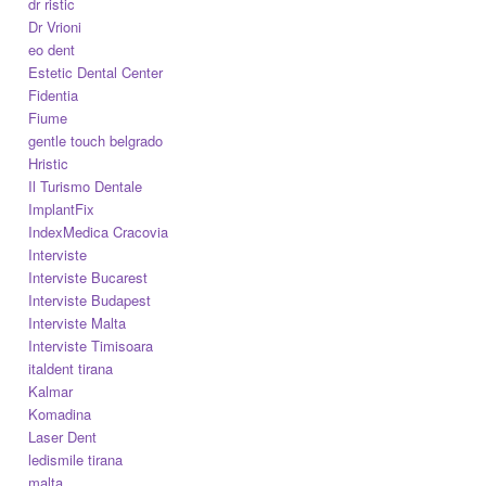
dr ristic
Dr Vrioni
eo dent
Estetic Dental Center
Fidentia
Fiume
gentle touch belgrado
Hristic
Il Turismo Dentale
ImplantFix
IndexMedica Cracovia
Interviste
Interviste Bucarest
Interviste Budapest
Interviste Malta
Interviste Timisoara
italdent tirana
Kalmar
Komadina
Laser Dent
ledismile tirana
malta