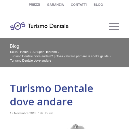
PREZZI
GARANZIA
CONTATTI
BLOG
Blog
Sei in:
Home
/
A Super Rebrand
/
Turismo Dentale dove andare? | Cosa valutare per fare la scelta giusta
/
Turismo Dentale dove andare
Turismo Dentale
dove andare
/
17 Novembre 2013
da
Tourist