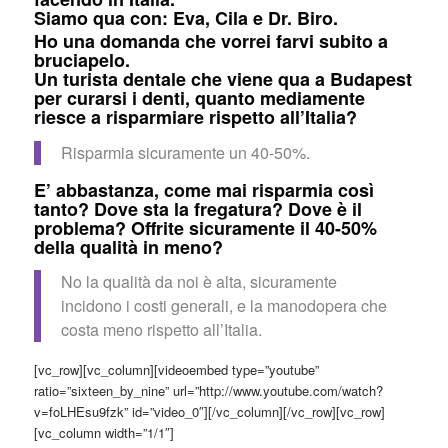
Siamo qua con: Eva, Cila e Dr. Biro.
Ho una domanda che vorrei farvi subito a
bruciapelo.
Un turista dentale che viene qua a Budapest
per curarsi i denti, quanto mediamente
riesce a risparmiare rispetto all’Italia?
Risparmia sicuramente un 40-50%.
E’ abbastanza, come mai risparmia così
tanto? Dove sta la fregatura? Dove è il
problema? Offrite sicuramente il 40-50%
della qualità in meno?
No la qualità da noi è alta, sicuramente
incidono i costi generali, e la manodopera che
costa meno rispetto all’Italia.
[vc_row][vc_column][videoembed type=”youtube”
ratio=”sixteen_by_nine” url=”http://www.youtube.com/watch?
v=foLHEsu9fzk” id=”video_0″][/vc_column][/vc_row][vc_row]
[vc_column width=”1/1″]