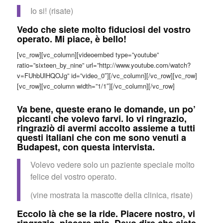
Io si! (risate)
Vedo che siete molto fiduciosi del vostro
operato. Mi piace, è bello!
[vc_row][vc_column][videoembed type=”youtube”
ratio=”sixteen_by_nine” url=”http://www.youtube.com/watch?
v=FUhbUlHQOJg” id=”video_0″][/vc_column][/vc_row][vc_row]
[vc_row][vc_column width=”1/1″][/vc_column][/vc_row]
Va bene, queste erano le domande, un po’
piccanti che volevo farvi. Io vi ringrazio,
ringraziò di avermi accolto assieme a tutti
questi italiani che con me sono venuti a
Budapest, con questa intervista.
Volevo vedere solo un paziente speciale molto
felice del vostro operato.
(vine mostrata la mascotte della clinica, risate)
Eccolo là che se la ride. Piacere nostro, vi