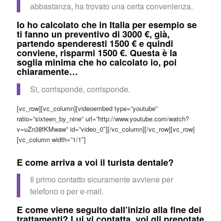
abbastanza, ha trovato una certa convenienza.
Io ho calcolato che in Italia per esempio se
ti fanno un preventivo di 3000 €, già,
partendo spenderesti 1500 € e quindi
conviene, risparmi 1500 €. Questa è la
soglia minima che ho calcolato io, poi
chiaramente…
Si, corrisponde, corrisponde.
[vc_row][vc_column][videoembed type=”youtube”
ratio=”sixteen_by_nine” url=”http://www.youtube.com/watch?
v=uZn38fKMwaw” id=”video_0″][/vc_column][/vc_row][vc_row]
[vc_column width=”1/1″]
E come arriva a voi il turista dentale?
Il primo contatto sicuramente avviene per
telefono o per e-mail.
E come viene seguito dall’inizio alla fine dei
trattamenti? Lui vi contatta, voi gli prenotate