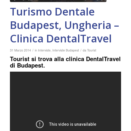
Turismo Dentale
Budapest, Ungheria –
Clinica DentalTravel
/
/
31 Marzo 2014
in
Interviste
,
Interviste Budapest
da
Tourist
Tourist si trova alla
clinica DentalTravel
di Budapest.