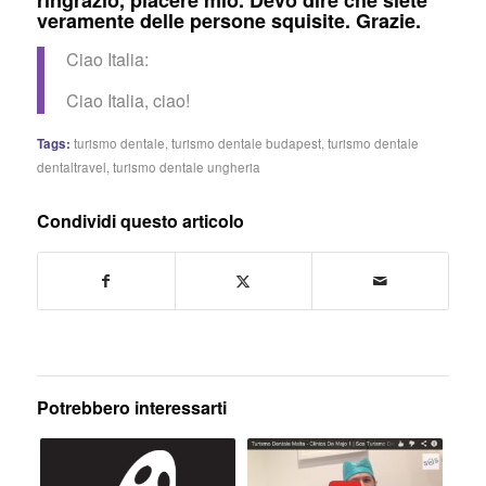
ringrazio, piacere mio. Devo dire che siete
veramente delle persone squisite. Grazie.
Ciao Italia:
Ciao Italia, ciao!
Tags:
turismo dentale
,
turismo dentale budapest
,
turismo dentale
dentaltravel
,
turismo dentale ungheria
Condividi questo articolo
Potrebbero interessarti