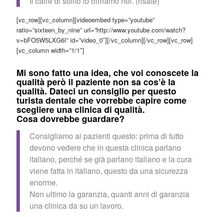
Il caffè di solito lo offriamo noi. (risate)
[vc_row][vc_column][videoembed type=”youtube”
ratio=”sixteen_by_nine” url=”http://www.youtube.com/watch?
v=bFO5W5LXG6I” id=”video_0″][/vc_column][/vc_row][vc_row]
[vc_column width=”1/1″]
Mi sono fatto una idea, che voi conoscete la
qualità però il paziente non sa cos’è la
qualità. Dateci un consiglio per questo
turista dentale che vorrebbe capire come
scegliere una clinica di qualità.
Cosa dovrebbe guardare?
Consigliamo ai pazienti questo: prima di tutto
devono vedere che in questa clinica parlano
italiano, perché se già parlano italiano e la cura
viene fatta in italiano, questo da una sicurezza
enorme.
Non ultimo la garanzia, quanti anni di garanzia
una clinica da su un lavoro.