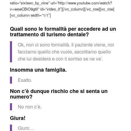
ratio=”sixteen_by_nine” url=”http://www.youtube.com/watch?
v=wewCBiO9g6I” id=”video_0″][/vc_column][/vc_row][vc_row]
[vc_column width=”1/1″]
Quali sono le formalità per accedere ad un
trattamento di turismo dentale?
Ok, non ci sono formalità. Il paziente viene, noi
facciamo quello che vuole, ascoltiamo quello
che lui desidera e con il sorriso se ne va’.
Insomma una famiglia.
Esatto.
Non c’è dunque rischio che si senta un
numero?
No non c’è.
Giura!
Giuro…