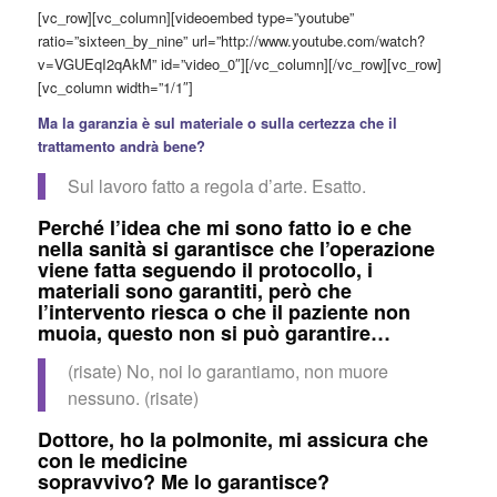
[vc_row][vc_column][videoembed type=”youtube”
ratio=”sixteen_by_nine” url=”http://www.youtube.com/watch?
v=VGUEqI2qAkM” id=”video_0″][/vc_column][/vc_row][vc_row]
[vc_column width=”1/1″]
Ma la garanzia è sul materiale o sulla certezza che il
trattamento andrà bene?
Sul lavoro fatto a regola d’arte. Esatto.
Perché l’idea che mi sono fatto io e che
nella sanità si garantisce che l’operazione
viene fatta seguendo il protocollo, i
materiali sono garantiti, però che
l’intervento riesca o che il paziente non
muoia, questo non si può garantire…
(risate) No, noi lo garantiamo, non muore
nessuno. (risate)
Dottore, ho la polmonite, mi assicura che
con le medicine
sopravvivo? Me lo garantisce?