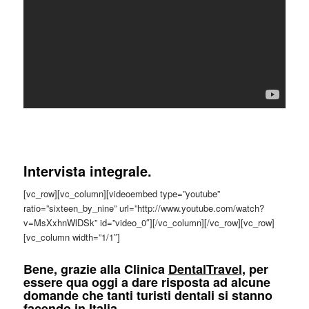
Intervista integrale.
[vc_row][vc_column][videoembed type=”youtube”
ratio=”sixteen_by_nine” url=”http://www.youtube.com/watch?
v=MsXxhnWlDSk” id=”video_0″][/vc_column][/vc_row][vc_row]
[vc_column width=”1/1″]
Bene, grazie alla
Clinica
DentalTravel
, per
essere qua oggi a dare risposta ad alcune
domande che tanti turisti dentali si stanno
facendo in Italia.