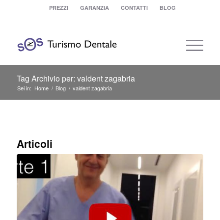
PREZZI
GARANZIA
CONTATTI
BLOG
Tag Archivio per: valdent zagabria
Sei in:
Home
/
Blog
/
valdent zagabria
Articoli