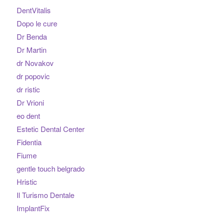
DentVitalis
Dopo le cure
Dr Benda
Dr Martin
dr Novakov
dr popovic
dr ristic
Dr Vrioni
eo dent
Estetic Dental Center
Fidentia
Fiume
gentle touch belgrado
Hristic
Il Turismo Dentale
ImplantFix