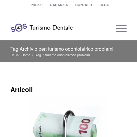
PREZZI
GARANZIA
CONTATTI
BLOG
Tag Archivio per: turismo odontoiatrico problemi
Sei in:
Home
/
Blog
/
turismo odontoiatrico problemi
Articoli