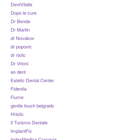
DentVitalis
Dopo le cure
Dr Benda
Dr Martin
dr Novakov
dr popovic
dr ristic
Dr Vrioni
eo dent
Estetic Dental Center
Fidentia
Fiume
gentle touch belgrado
Hristic
Il Turismo Dentale
ImplantFix
IndexMedica Cracovia