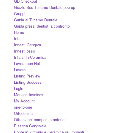
GD Checkout
Grazie Sos Turismo Dentale pop-up
Gruppi
Guida al Turismo Dentale
Guida prezzi dentisti a confronto
Home
Info
Innesti Gengiva
Innesti osso
Intarsi in Ceramica
Lavora con Noi
Lavoro
Listing Preview
Listing Success
Login
Manage Invoices
My Account
one-to-one
Ortodonzia
Otturazioni composito anteriori
Plastica Gengivale
Ponte in Zirconio e Ceramica su Impianti