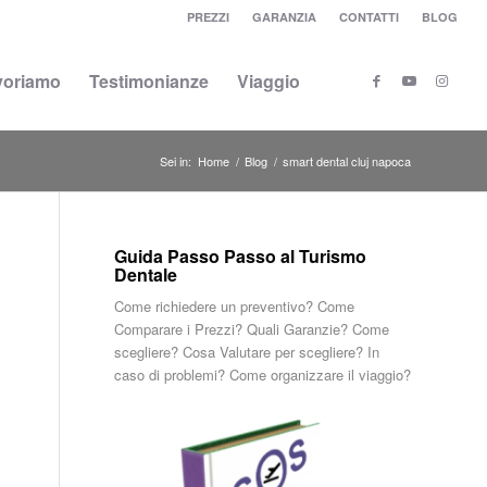
PREZZI
GARANZIA
CONTATTI
BLOG
voriamo
Testimonianze
Viaggio
Sei in:
Home
/
Blog
/
smart dental cluj napoca
Guida Passo Passo al Turismo
Dentale
Come richiedere un preventivo? Come
Comparare i Prezzi? Quali Garanzie? Come
scegliere? Cosa Valutare per scegliere? In
caso di problemi? Come organizzare il viaggio?