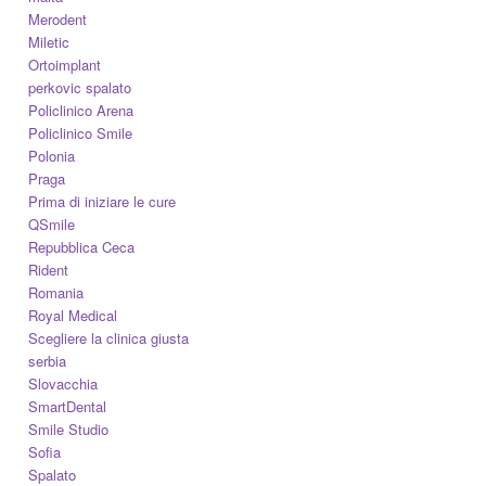
Merodent
Miletic
Ortoimplant
perkovic spalato
Policlinico Arena
Policlinico Smile
Polonia
Praga
Prima di iniziare le cure
QSmile
Repubblica Ceca
Rident
Romania
Royal Medical
Scegliere la clinica giusta
serbia
Slovacchia
SmartDental
Smile Studio
Sofia
Spalato