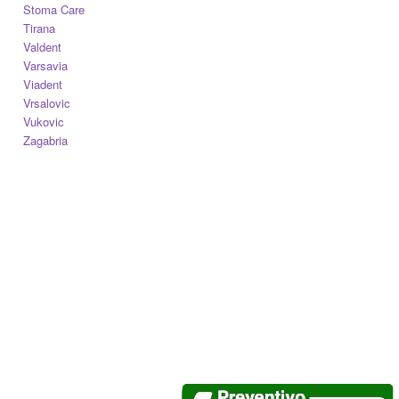
Stoma Care
Tirana
Valdent
Varsavia
Viadent
Vrsalovic
Vukovic
Zagabria