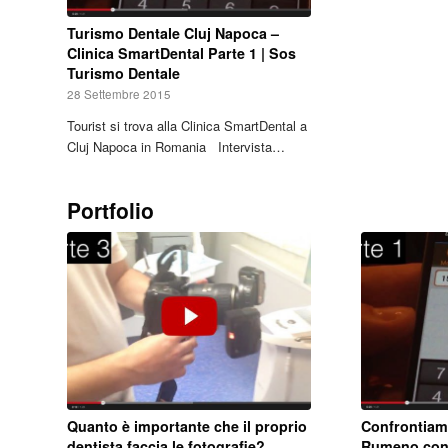
Turismo Dentale Cluj Napoca –
Clinica SmartDental Parte 1 | Sos
Turismo Dentale
28 Settembre 2015
Tourist si trova alla Clinica SmartDental a
Cluj Napoca in Romania Intervista…
Portfolio
Quanto è importante che il proprio
Confrontiamo
dentista faccia le fotografie?
Rumeno con q