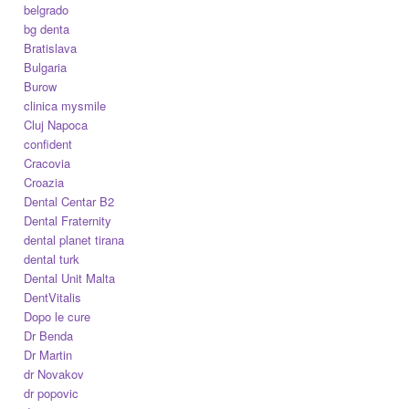
belgrado
bg denta
Bratislava
Bulgaria
Burow
clinica mysmile
Cluj Napoca
confident
Cracovia
Croazia
Dental Centar B2
Dental Fraternity
dental planet tirana
dental turk
Dental Unit Malta
DentVitalis
Dopo le cure
Dr Benda
Dr Martin
dr Novakov
dr popovic