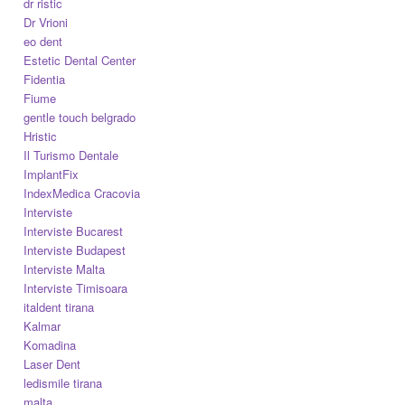
dr ristic
Dr Vrioni
eo dent
Estetic Dental Center
Fidentia
Fiume
gentle touch belgrado
Hristic
Il Turismo Dentale
ImplantFix
IndexMedica Cracovia
Interviste
Interviste Bucarest
Interviste Budapest
Interviste Malta
Interviste Timisoara
italdent tirana
Kalmar
Komadina
Laser Dent
ledismile tirana
malta