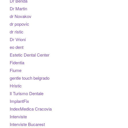
Dr Benda
Dr Martin
dr Novakov
dr popovic
dr ristic
Dr Vrioni
eo dent
Estetic Dental Center
Fidentia
Fiume
gentle touch belgrado
Hristic
Il Turismo Dentale
ImplantFix
IndexMedica Cracovia
Interviste
Interviste Bucarest