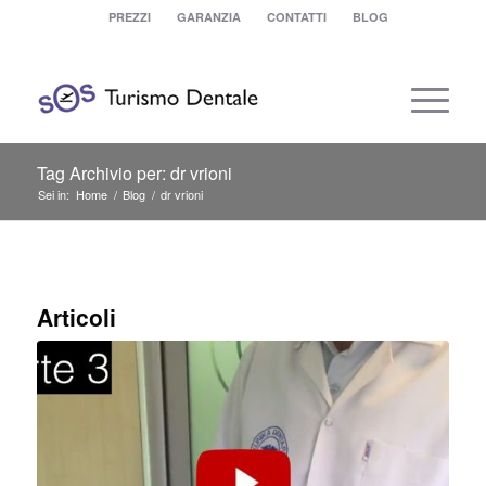
PREZZI
GARANZIA
CONTATTI
BLOG
Tag Archivio per: dr vrioni
Sei in:
Home
/
Blog
/
dr vrioni
Articoli