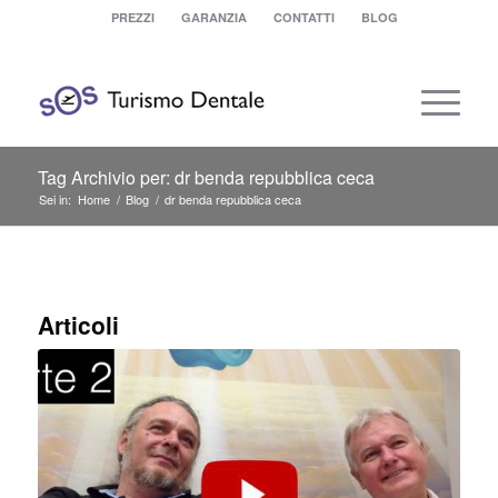
PREZZI
GARANZIA
CONTATTI
BLOG
Tag Archivio per: dr benda repubblica ceca
Sei in:
Home
/
Blog
/
dr benda repubblica ceca
Articoli