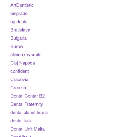
ArtDentistic
belgrado
bg denta
Bratislava
Bulgaria
Burow
clinica mysmile
Cluj Napoca
confident
Cracovia
Croazia
Dental Centar B2
Dental Fraternity
dental planet tirana
dental turk
Dental Unit Malta
DentVitalis