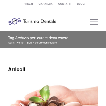
PREZZI
GARANZIA
CONTATTI
BLOG
Tag Archivio per: curare denti estero
Sei in:
Home
/
Blog
/
curare denti estero
Articoli