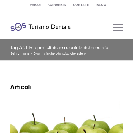
PREZZI
GARANZIA
CONTATTI
BLOG
Tag Archivio per: cliniche odontoiatriche estero
Sei in:
Home
/
Blog
/
cliniche odontoiatriche estero
Articoli