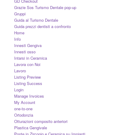
GD Checkout
Grazie Sos Turismo Dentale pop-up
Gruppi
Guida al Turismo Dentale
Guida prezzi dentisti a confronto
Home
Info
Innesti Gengiva
Innesti osso
Intarsi in Ceramica
Lavora con Noi
Lavoro
Listing Preview
Listing Success
Login
Manage Invoices
My Account
one-to-one
Ortodonzia
Otturazioni composito anteriori
Plastica Gengivale
Ponte in Zirconio e Ceramica su Impianti