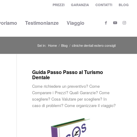
PREZZI
GARANZIA
CONTATTI
BLOG
voriamo
Testimonianze
Viaggio
Sei in:
Home
/
Blog
/
cliniche dentali estero consigli
Guida Passo Passo al Turismo
Dentale
Come richiedere un preventivo? Come
Comparare i Prezzi? Quali Garanzie? Come
scegliere? Cosa Valutare per scegliere? In
caso di problemi? Come organizzare il viaggio?