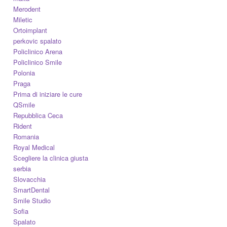
Merodent
Miletic
Ortoimplant
perkovic spalato
Policlinico Arena
Policlinico Smile
Polonia
Praga
Prima di iniziare le cure
QSmile
Repubblica Ceca
Rident
Romania
Royal Medical
Scegliere la clinica giusta
serbia
Slovacchia
SmartDental
Smile Studio
Sofia
Spalato