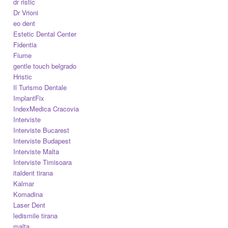
dr ristic
Dr Vrioni
eo dent
Estetic Dental Center
Fidentia
Fiume
gentle touch belgrado
Hristic
Il Turismo Dentale
ImplantFix
IndexMedica Cracovia
Interviste
Interviste Bucarest
Interviste Budapest
Interviste Malta
Interviste Timisoara
italdent tirana
Kalmar
Komadina
Laser Dent
ledismile tirana
malta