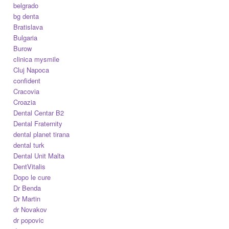
belgrado
bg denta
Bratislava
Bulgaria
Burow
clinica mysmile
Cluj Napoca
confident
Cracovia
Croazia
Dental Centar B2
Dental Fraternity
dental planet tirana
dental turk
Dental Unit Malta
DentVitalis
Dopo le cure
Dr Benda
Dr Martin
dr Novakov
dr popovic