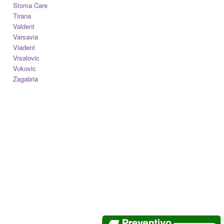
Stoma Care
Tirana
Valdent
Varsavia
Viadent
Vrsalovic
Vukovic
Zagabria