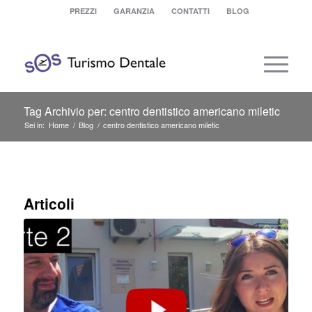
PREZZI
GARANZIA
CONTATTI
BLOG
Tag Archivio per: centro dentistico americano miletic
Sei in:
Home
/
Blog
/
centro dentistico americano miletic
Articoli